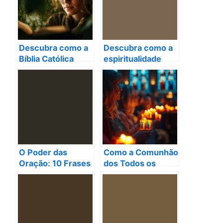
Descubra como a
Descubra como a
Bíblia Católica
espiritualidade
transforma vidas e
católica
fé diariamente
transforma vidas
diariamente
O Poder das
Como a Comunhão
Oração: 10 Frases
dos Todos os
que Transformam
Santos da Igreja
sua Vida Espiritual
Católica Inspira
Diariamente
Você