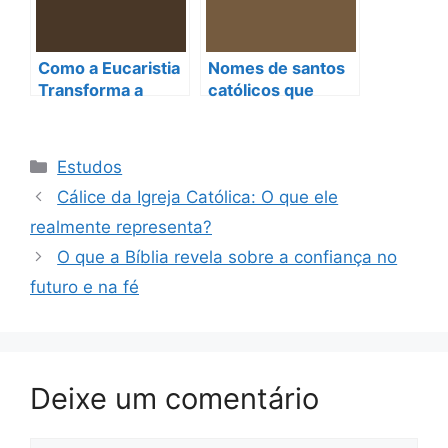
Como a Eucaristia
Nomes de santos
Transforma a
católicos que
Nossa Vida
transformam sua
Espiritual: O Poder
vida espiritual
das Oração na
Categorias
Estudos
Missa Católica
Cálice da Igreja Católica: O que ele
realmente representa?
O que a Bíblia revela sobre a confiança no
futuro e na fé
Deixe um comentário