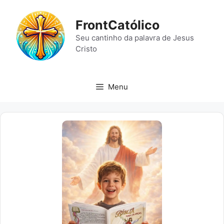
Pular
para
FrontCatólico
o
Seu cantinho da palavra de Jesus
conteúdo
Cristo
Menu