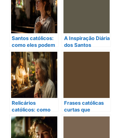
espiritual
Vidas e Renovam a
diariamente
Fé
Santos católicos:
A Inspiração Diária
como eles podem
dos Santos
transformar sua
Católicos em
vida hoje
Nossa Vida
Relicários
Frases católicas
católicos: como
curtas que
eles transformam
transformam sua
sua fé e renovam
vida espiritual
sua esperança
diariamente
espiritual