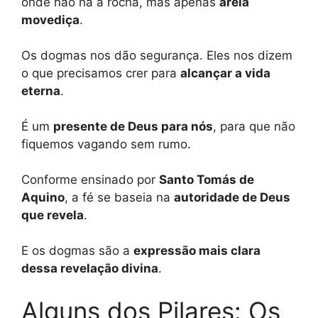
onde não há a rocha, mas apenas
areia
movediça
.
Os dogmas nos dão segurança. Eles nos dizem
o que precisamos crer para
alcançar a vida
eterna
.
É um
presente de Deus para nós
, para que não
fiquemos vagando sem rumo.
Conforme ensinado por
Santo Tomás de
Aquino
, a fé se baseia na
autoridade de Deus
que revela
.
E os dogmas são a
expressão mais clara
dessa revelação divina
.
Alguns dos Pilares: Os