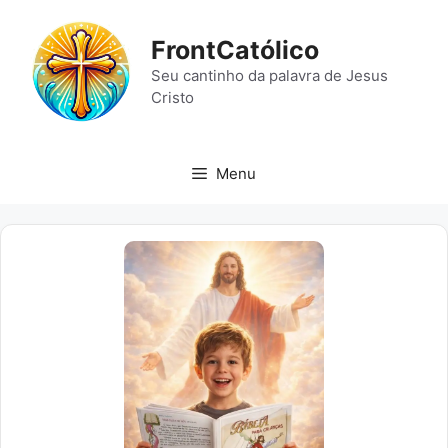
Pular
para
FrontCatólico
o
Seu cantinho da palavra de Jesus
conteúdo
Cristo
Menu