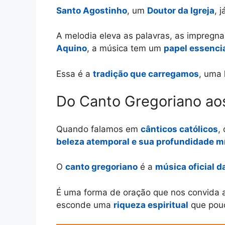
Santo Agostinho
, um
Doutor da Igreja
, j
A melodia eleva as palavras, as impreg
Aquino
, a música tem um
papel essenci
Essa é a
tradição que carregamos
, uma
Do Canto Gregoriano aos
Quando falamos em
cânticos católicos
,
beleza atemporal e sua profundidade m
O
canto gregoriano
é a
música oficial d
É uma forma de oração que nos convida
esconde uma
riqueza espiritual
que pouc