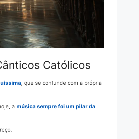
Cânticos Católicos
iquíssima
, que se confunde com a própria
hoje, a
música sempre foi um pilar da
reço.