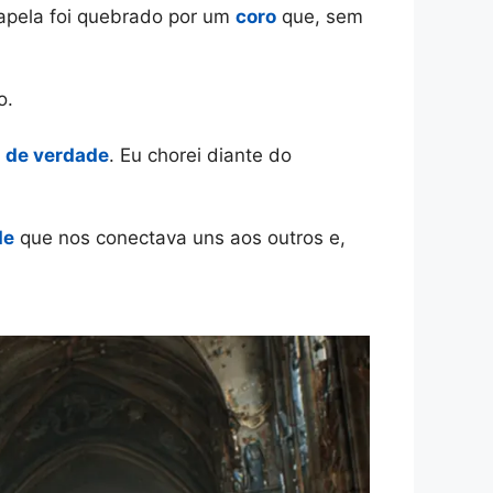
 capela foi quebrado por um
coro
que, sem
o.
 de verdade
. Eu chorei diante do
de
que nos conectava uns aos outros e,