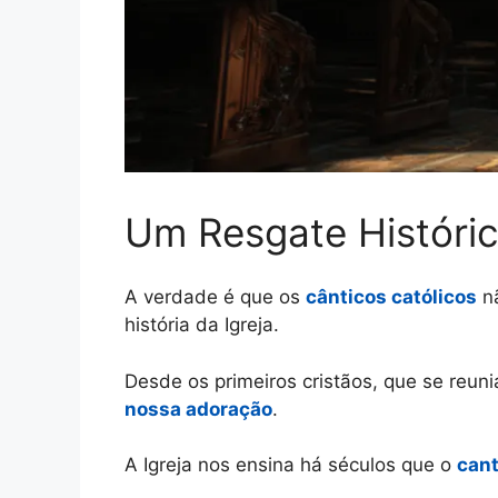
Um Resgate Históric
A verdade é que os
cânticos católicos
nã
história da Igreja.
Desde os primeiros cristãos, que se reun
nossa adoração
.
A Igreja nos ensina há séculos que o
cant