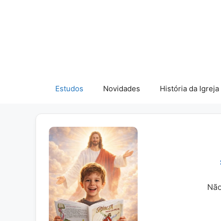
Pular
para
o
conteúdo
Estudos
Novidades
História da Igreja
Não