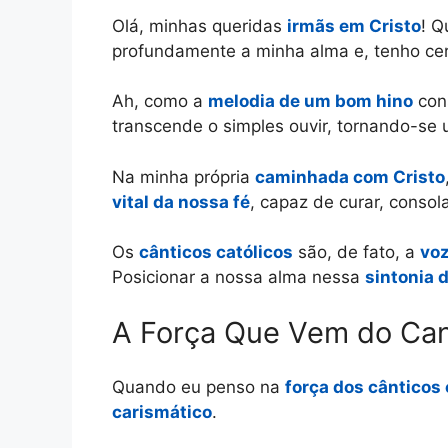
Olá, minhas queridas
irmãs em Cristo
! Q
profundamente a minha alma e, tenho ce
Ah, como a
melodia de um bom hino
cons
transcende o simples ouvir, tornando-se
Na minha própria
caminhada com Cristo
vital da nossa fé
, capaz de curar, consola
Os
cânticos católicos
são, de fato, a
voz
Posicionar a nossa alma nessa
sintonia 
A Força Que Vem do Can
Quando eu penso na
força dos cânticos 
carismático
.