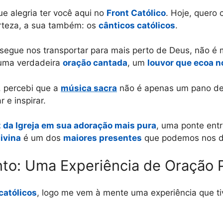
ue alegria ter você aqui no
Front Católico
. Hoje, quero 
rteza, a sua também: os
cânticos católicos
.
egue nos transportar para mais perto de Deus, não é
 uma verdadeira
oração cantada
, um
louvor que ecoa no
, percebi que a
música sacra
não é apenas um pano de 
r e inspirar.
 da Igreja em sua adoração mais pura
, uma ponte entr
divina
é um dos
maiores presentes
que podemos nos d
to: Uma Experiência de Oração 
católicos
, logo me vem à mente uma experiência que 