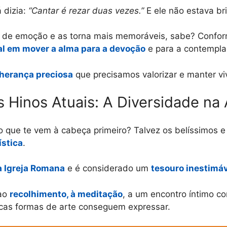
á dizia:
“Cantar é rezar duas vezes.”
E ele não estava br
na de emoção e as torna mais memoráveis, sabe? Confo
al em mover a alma para a devoção
e para a contempla
herança preciosa
que precisamos valorizar e manter vi
 Hinos Atuais: A Diversidade na
 o que te vem à cabeça primeiro? Talvez os belíssimos 
ística
.
a Igreja Romana
e é considerado um
tesouro inestimáv
 ao
recolhimento, à meditação
, a um encontro íntimo c
as formas de arte conseguem expressar.