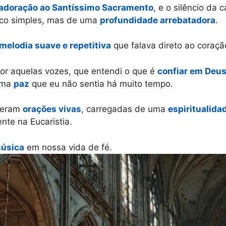
adoração ao Santíssimo Sacramento
, e o silêncio da
ico simples, mas de uma
profundidade arrebatadora
.
melodia suave e repetitiva
que falava direto ao coraçã
por aquelas vozes, que entendi o que é
confiar em Deus
 uma
paz
que eu não sentia há muito tempo.
; eram
orações vivas
, carregadas de uma
espiritualida
nte na Eucaristia.
música
em nossa vida de fé.