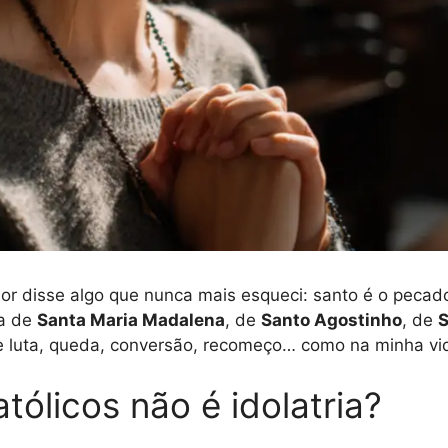
dor disse algo que nunca mais esqueci: santo é o pecad
ia de
Santa Maria Madalena
, de
Santo Agostinho
, de
S
e luta, queda, conversão, recomeço… como na minha vi
tólicos não é idolatria?