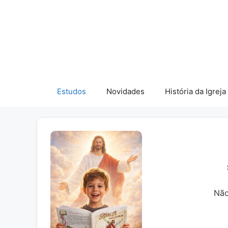
Pular
para
o
conteúdo
Estudos
Novidades
História da Igreja
Não