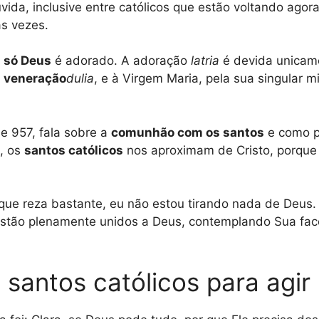
da, inclusive entre católicos que estão voltando agora 
as vezes.
e
só Deus
é adorado. A adoração
latria
é devida unicame
a
veneração
dulia
, e à Virgem Maria, pela sua singular m
 e 957, fala sobre a
comunhão com os santos
e como p
o, os
santos católicos
nos aproximam de Cristo, porque 
ue reza bastante, eu não estou tirando nada de Deus.
estão plenamente unidos a Deus, contemplando Sua face
 santos católicos para agi