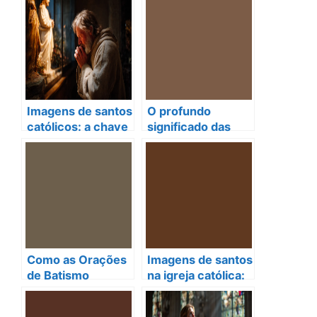
Imagens de santos
O profundo
católicos: a chave
significado das
para orações que
orações pascais e
transformam
como elas
almas!
fortalecem a fé
católica
Como as Orações
Imagens de santos
de Batismo
na igreja católica:
Transformam
um caminho de fé
Vidas e
e amor