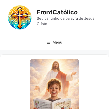
Pular
para
FrontCatólico
o
Seu cantinho da palavra de Jesus
conteúdo
Cristo
Menu