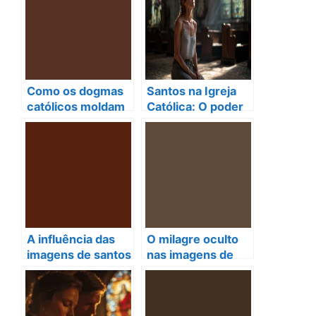
Fortalecem
Famílias na
Tradição Católica
Como os dogmas
Santos na Igreja
católicos moldam
Católica: O poder
nossas orações e
oculto de suas
fortalecem a
orações em
espiritualidade
nossas vidas
diária
A influência das
O milagre oculto
imagens de santos
nas imagens de
na vida das
santos católicos
pessoas: fé,
que transforma
tradições e
vidas