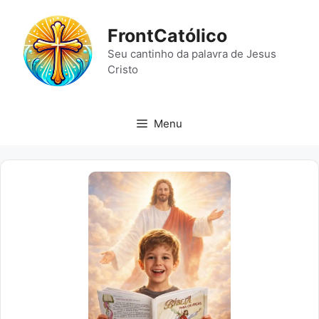
Pular
para
FrontCatólico
o
Seu cantinho da palavra de Jesus
conteúdo
Cristo
Menu