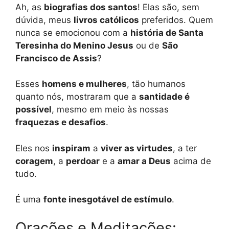
Ah, as
biografias dos santos
! Elas são, sem
dúvida, meus
livros católicos
preferidos. Quem
nunca se emocionou com a
história de Santa
Teresinha do Menino Jesus
ou de
São
Francisco de Assis
?
Esses
homens e mulheres
, tão humanos
quanto nós, mostraram que a
santidade é
possível
, mesmo em meio às nossas
fraquezas e desafios
.
Eles nos
inspiram
a
viver as virtudes
, a ter
coragem
, a
perdoar
e a
amar a Deus
acima de
tudo.
É uma
fonte inesgotável de estímulo
.
Orações e Meditações: