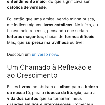
entendimento maior
do que significava ser
católica de verdade
.
Foi então que uma amiga, vendo minha busca,
me indicou alguns
livros católicos
. No início, eu
ficava meio receosa, pensando que seriam
leituras maçantes
, cheias de
termos difíceis
.
Mas, que
surpresa maravilhosa
eu tive!
Descobri um
universo novo
.
Um Chamado à Reflexão e
ao Crescimento
Esses
livros
me abriram os
olhos
para a
beleza
da nossa fé
, para a
riqueza da liturgia
, para a
vida dos santos
que se tornaram meus
grandes amigos
e
intercessores
. Comecei a