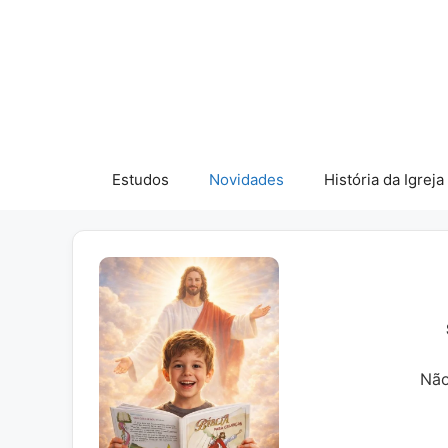
Pular
para
o
conteúdo
Estudos
Novidades
História da Igreja
Não