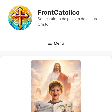
Pular
para
FrontCatólico
o
Seu cantinho da palavra de Jesus
conteúdo
Cristo
Menu