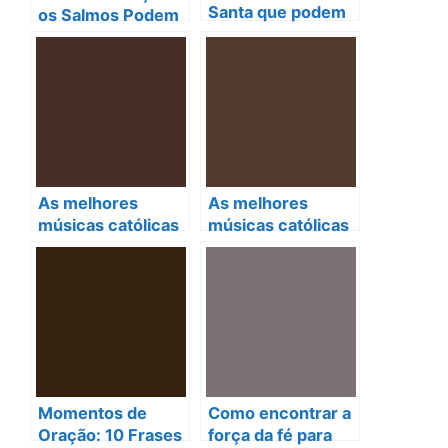
Santa que podem
os Salmos Podem
transformar sua
Fortalecer Seu
vida espiritual
Casamento à Luz
da Fé Católica
As melhores
As melhores
músicas católicas
músicas católicas
que tocam a alma
para tocar seu
e elevam a fé
coração e alma
Momentos de
Como encontrar a
Oração: 10 Frases
força da fé para