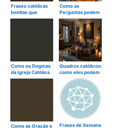
Frases católicas
Como as
bonitas que
Perguntas podem
transformarão sua
Fortalecer a Sua
fé para sempre!
Comunidade de
Fé: Descubra o
Poder da Gincana
Espiritual
Como os Dogmas
Quadros católicos:
da Igreja Católica
como eles podem
Podem Fortalecer
renovar sua fé e
Sua Vida de
fortalecer suas
Oração e
orações
Espiritualidade
Frases de Semana
Como as Oração e