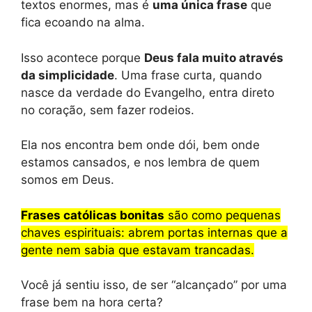
textos enormes, mas é
uma única frase
que
fica ecoando na alma.
Isso acontece porque
Deus fala muito através
da simplicidade
. Uma frase curta, quando
nasce da verdade do Evangelho, entra direto
no coração, sem fazer rodeios.
Ela nos encontra bem onde dói, bem onde
estamos cansados, e nos lembra de quem
somos em Deus.
Frases católicas bonitas
são como pequenas
chaves espirituais: abrem portas internas que a
gente nem sabia que estavam trancadas.
Você já sentiu isso, de ser “alcançado” por uma
frase bem na hora certa?