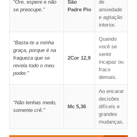
“Ore, espere e não
São
de
se preocupe.”
Padre Pio
ansiedade
e agitação
interior.
Quando
“Basta-te a minha
você se
graça, porque é na
sentir
fraqueza que se
2Cor 12,9
incapaz ou
revela todo o meu
fraco
poder.”
demais.
Ao encarar
decisões
“Não tenhas medo,
Mc 5,36
difíceis e
somente crê.”
grandes
mudanças.