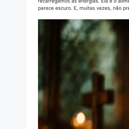
recarregamos as energias. Ela é o ali
parece escuro. E, muitas vezes, não p