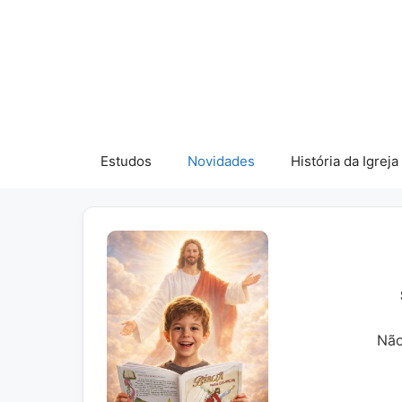
Pular
para
o
conteúdo
Estudos
Novidades
História da Igreja
Não