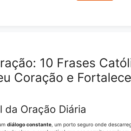
ação: 10 Frases Catól
u Coração e Fortalec
l da Oração Diária
 um
diálogo constante
, um porto seguro onde descarre