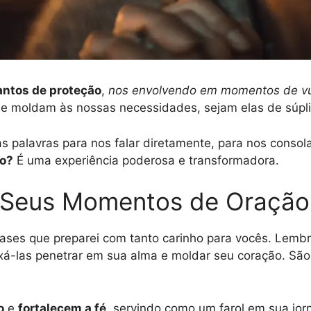
ntos de proteção
,
nos envolvendo em momentos de vul
 se moldam às nossas necessidades, sejam elas de súplic
s palavras para nos falar diretamente, para nos consola
ão?
É uma experiência poderosa e transformadora.
a Seus Momentos de Oração
ases que preparei com tanto carinho para vocês. Lembr
eixá-las penetrar em sua alma e moldar seu coração. Sã
o
e
fortalecem a fé
, servindo como um farol em sua jor