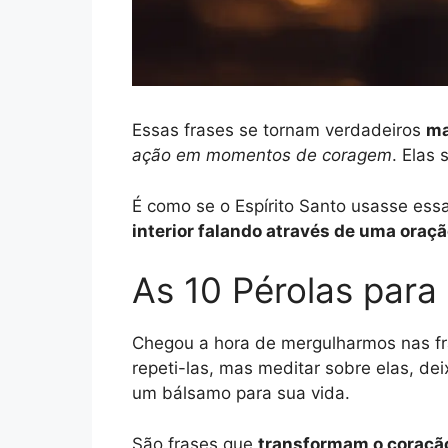
Essas frases se tornam verdadeiros
ma
ação em momentos de coragem
. Elas
É como se o Espírito Santo usasse essa
interior falando através de uma oraç
As 10 Pérolas par
Chegou a hora de mergulharmos nas fr
repeti-las, mas meditar sobre elas, d
um bálsamo para sua vida.
São frases que
transformam o coraçã