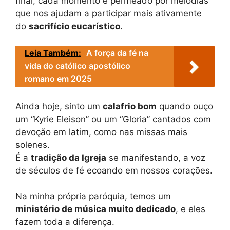
final, cada momento é permeado por melodias
que nos ajudam a participar mais ativamente
do
sacrifício eucarístico
.
Leia Também:
A força da fé na
vida do católico apostólico
romano em 2025
Ainda hoje, sinto um
calafrio bom
quando ouço
um “Kyrie Eleison” ou um “Gloria” cantados com
devoção em latim, como nas missas mais
solenes.
É a
tradição da Igreja
se manifestando, a voz
de séculos de fé ecoando em nossos corações.
Na minha própria paróquia, temos um
ministério de música muito dedicado
, e eles
fazem toda a diferença.