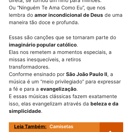
direta, se tornou um hino para milhões.
Ou “Ninguém Te Ama Como Eu”, que nos
lembra do
amor incondicional de Deus
de uma
maneira tão doce e profunda.
Essas são canções que se tornaram parte do
imaginário popular católico
.
Elas nos remetem a momentos especiais, a
missas inesquecíveis, a retiros
transformadores.
Conforme ensinado por
São João Paulo II
, a
música é um “meio privilegiado” para expressar
a fé e para a
evangelização
.
E essas músicas clássicas fazem exatamente
isso, elas evangelizam através da
beleza e da
simplicidade
.
Leia Também:
Camisetas