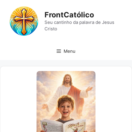
Pular
para
FrontCatólico
o
Seu cantinho da palavra de Jesus
conteúdo
Cristo
Menu