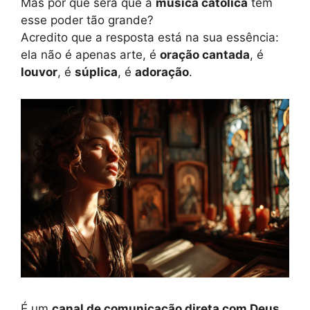
Mas por que será que a
música católica
tem
esse poder tão grande?
Acredito que a resposta está na sua essência:
ela não é apenas arte, é
oração cantada
, é
louvor
, é
súplica
, é
adoração
.
É um
canal de comunicação direta com Deus
.