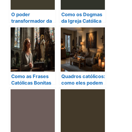
O poder
Como os Dogmas
transformador da
da Igreja Católica
oração: como o
Podem Fortalecer
Salmo 33 pode
Sua Vida de
fortalecer sua vida
Oração e
espiritual
Espiritualidade
Como as Frases
Quadros católicos:
Católicas Bonitas
como eles podem
Podem Curar Sua
renovar sua fé e
Alma e Fortalecer
fortalecer suas
a Fé
orações