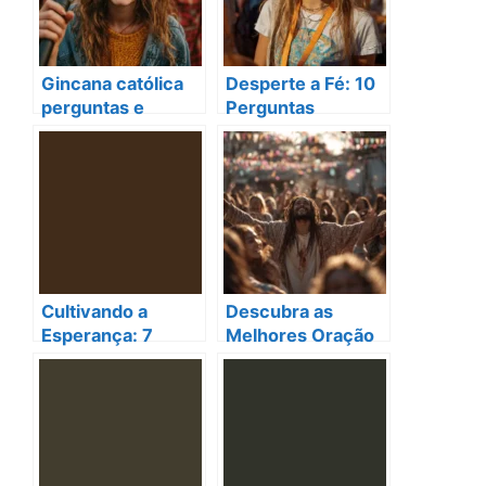
Gincana católica
Desperte a Fé: 10
perguntas e
Perguntas
respostas:
Católicas para
Aprenda e Celebre
Gincana Incríveis!
sua Fé!
Cultivando a
Descubra as
Esperança: 7
Melhores Oração
Orações
e Atividades Para
Poderosas para
Enriquecer Sua
Fortalecer a Sua
Gincana Católica!
Fé na Comunidade
Católica