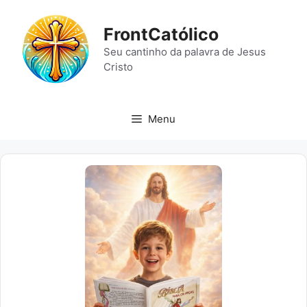
Pular
para
FrontCatólico
o
Seu cantinho da palavra de Jesus
conteúdo
Cristo
Menu