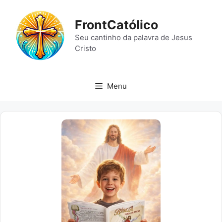
Pular
para
FrontCatólico
o
Seu cantinho da palavra de Jesus
conteúdo
Cristo
Menu