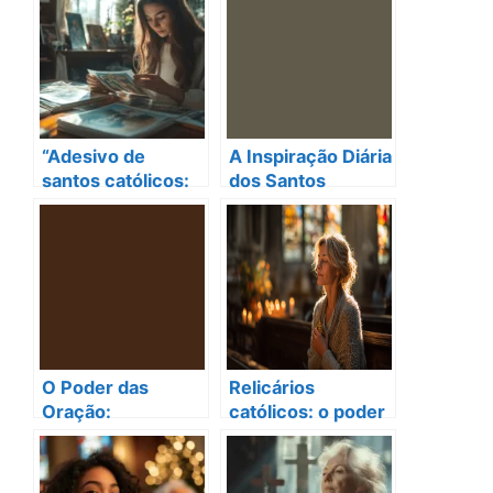
“Adesivo de
A Inspiração Diária
santos católicos:
dos Santos
como escolher o
Católicos em
ideal para você”
Nossa Vida
O Poder das
Relicários
Oração:
católicos: o poder
Mensagens
de transformação
Inspiradoras para
na sua fé
Aniversários