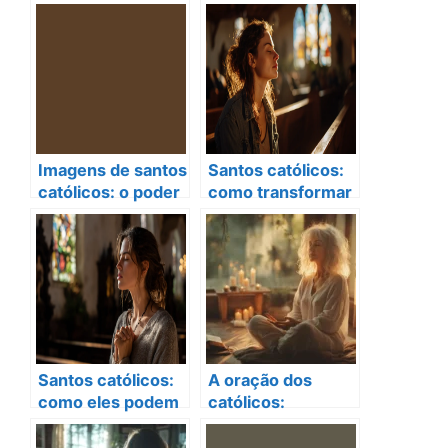
orações dos
na vida das
santos católicos
pessoas: fé,
em sua jornada de
tradições e
fé
testemunhos
transformadores
Imagens de santos
Santos católicos:
católicos: o poder
como transformar
secreto que
sua vida com fé e
transforma vidas!
esperança
Santos católicos:
A oração dos
como eles podem
católicos:
transformar sua
Transforme sua fé
vida hoje
em 2025!