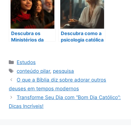
Católicos
Descubra os
Descubra como a
Ministérios da
psicologia católica
Igreja Católica e
transforma vidas
seu Impacto em
em 2025
2025
Categorias
Estudos
Tags
conteúdo pilar
,
pesquisa
O que a Bíblia diz sobre adorar outros
deuses em tempos modernos
Transforme Seu Dia com “Bom Dia Católico”:
Dicas Incríveis!