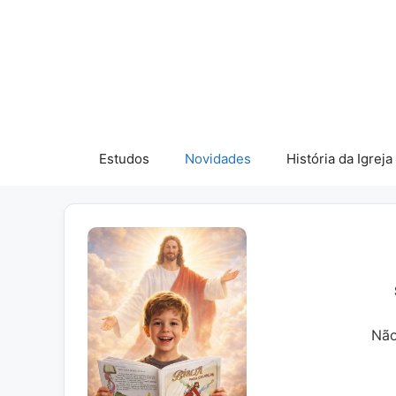
Pular
para
o
conteúdo
Estudos
Novidades
História da Igreja
Não