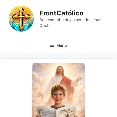
Pular
para
FrontCatólico
o
Seu cantinho da palavra de Jesus
conteúdo
Cristo
Menu