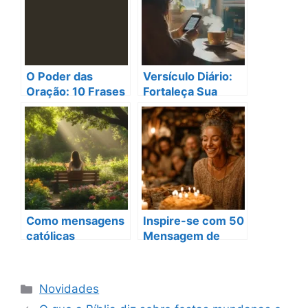
O Poder das
Versículo Diário:
Oração: 10 Frases
Fortaleça Sua
que Transformam
Conexão Espiritual
sua Vida Espiritual
Diariamente
Como mensagens
Inspire-se com 50
católicas
Mensagem de
transformam sua
Aniversário
vida em 2025
Católica perfeitas!
Categorias
Novidades