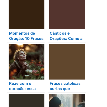
Fortalecer a Fé
Infantil
Momentos de
Cânticos e
Oração: 10 Frases
Orações: Como a
Católicas que
Música Eleva Sua
Transformam Seu
Conexão Espiritual
Coração e
na Adoração Diário
Fortalecem Sua Fé
Reze com o
Frases católicas
coração: essa
curtas que
prática tem
transformam sua
transformado
vida espiritual
vidas
diariamente