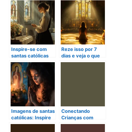
Inspire-se com
Reze isso por 7
santas católicas
dias e veja o que
nomes que
acontece em sua
transformam vidas
vida
hoje
Imagens de santas
Conectando
católicas: Inspire
Crianças com
sua fé e devoção
Deus: 5 Oração
hoje!
Diário para