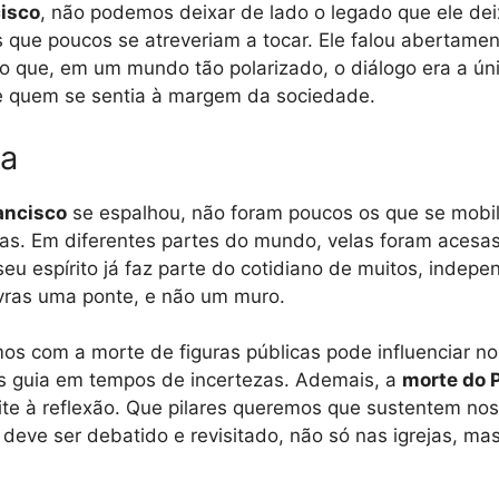
isco
, não podemos deixar de lado o legado que ele d
s que poucos se atreveriam a tocar. Ele falou abertame
ndo que, em um mundo tão polarizado, o diálogo era a 
e quem se sentia à margem da sociedade.
ia
ancisco
se espalhou, não foram poucos os que se mobil
as. Em diferentes partes do mundo, velas foram acesas
seu espírito já faz parte do cotidiano de muitos, indep
avras uma ponte, e não um muro.
s com a morte de figuras públicas pode influenciar n
s guia em tempos de incertezas. Ademais, a
morte do 
e à reflexão. Que pilares queremos que sustentem no
eve ser debatido e revisitado, não só nas igrejas, ma