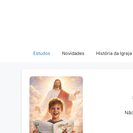
Pular
para
o
conteúdo
Estudos
Novidades
História da Igreja
Não