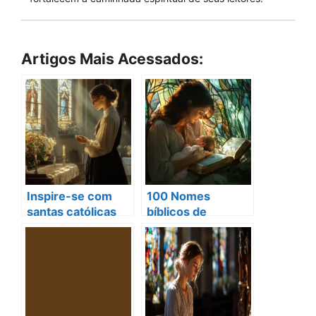
Artigos Mais Acessados:
Inspire-se com
100 Nomes
santas católicas
bíblicos de
nomes que
menina:
transformam vidas
significados e
hoje
inspirações!