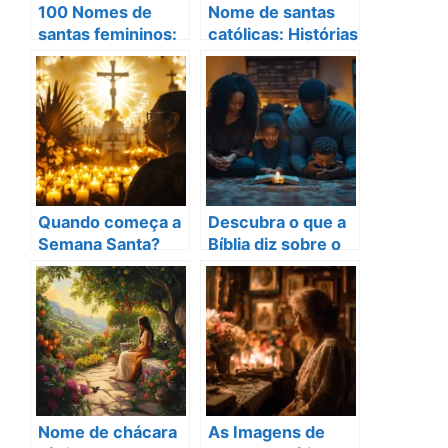
100 Nomes de
Nome de santas
santas femininos:
católicas: Histórias
Legado de Fé e
que transformam
Inspiração
vidas!
Quando começa a
Descubra o que a
Semana Santa?
Bíblia diz sobre o
Descubra suas
dízimo e suas
datas e tradições!
bênçãos
Nome de chácara
As Imagens de