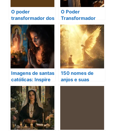
O poder
O Poder
transformador dos
Transformador
nomes de santas
dos Nomes de
católicas na fé
Santas Católicas
na Sua Jornada de
Fé
Imagens de santas
150 nomes de
católicas: Inspire
anjos e suas
sua fé e devoção
funções
hoje!
fascinantes no
Cristianismo