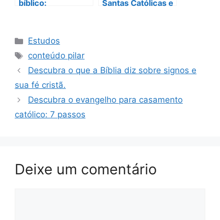
bíblico:
Santas Católicas e
Inspirações para
Seu Impacto em
seu refúgio
Nossa Fé Diária
espiritual
Categorias
Estudos
Tags
conteúdo pilar
Descubra o que a Bíblia diz sobre signos e
sua fé cristã.
Descubra o evangelho para casamento
católico: 7 passos
Deixe um comentário
Comentário