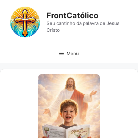
Pular
para
FrontCatólico
o
Seu cantinho da palavra de Jesus
conteúdo
Cristo
Menu