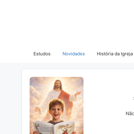
Pular
para
o
conteúdo
Estudos
Novidades
História da Igreja
Não