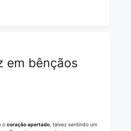
iz em bênçãos
m o
coração apertado
, talvez sentindo um