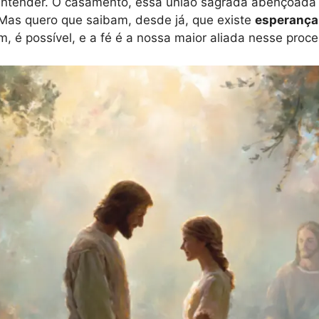
entender. O casamento, essa união sagrada abençoada
Mas quero que saibam, desde já, que existe
esperança 
im, é possível, e a fé é a nossa maior aliada nesse proc