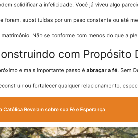
dem solidificar a infelicidade. Você já viveu algo parec
se foram, substituídas por um peso constante ou até m
o matrimônio. Não se conforme com menos do que a plen
construindo com Propósito 
 próximo e mais importante passo é
abraçar a fé
. Sem D
 reconstruir ou fortalecer qualquer relacionamento, esp
a Católica Revelam sobre sua Fé e Esperança