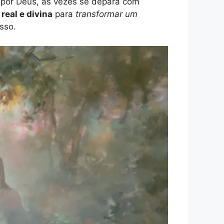
 por Deus, às vezes se depara com
real e divina
para
transformar um
esso.