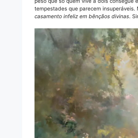
peso que só quem vive a dois consegue 
tempestades que parecem insuperáveis. 
casamento infeliz em bênçãos divinas
. S