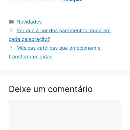
seu poder
Celebrando o
transformador
Verdadeiro Natal
Categorias
Novidades
Por que a cor dos paramentos muda em
cada celebração?
Músicas católicas que emocionam e
transformam vidas
Deixe um comentário
Comentário