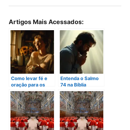
Artigos Mais Acessados:
Como levar fé e
Entenda o Salmo
oração para os
74 na Bíblia
momentos simples
Sagrada de Uma
do dia
Forma Linda