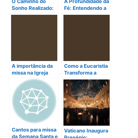
O Caminho do
A Profundidade da
Sonho Realizado:
Fé: Entendendo a
A Inspiração de
Liturgia para Missa
Clara
A importância da
Como a Eucaristia
missa na Igreja
Transforma a
Católica para sua
Nossa Vida
vida espiritual
Espiritual: O Poder
das Oração na
Missa Católica
Cantos para missa
Vaticano Inaugura
da Semana Santa e
Presépio: