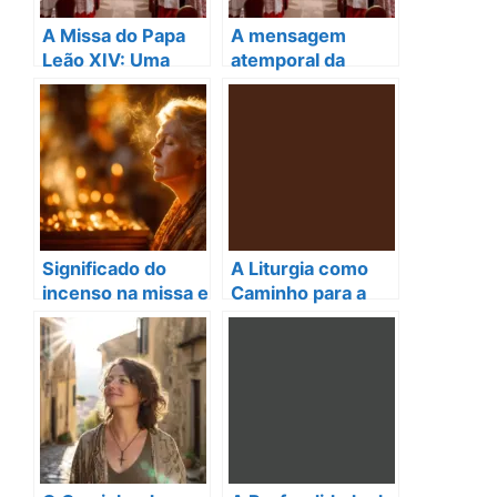
A Missa do Papa
A mensagem
Leão XIV: Uma
atemporal da
Jornada de
Missa do Papa
Espiritualidade e
Leão XIV que une
Comunhão
gerações
Significado do
A Liturgia como
incenso na missa e
Caminho para a
sua simbologia
Transformação
sagrada
Espiritual: O Poder
da Oração na
Missa