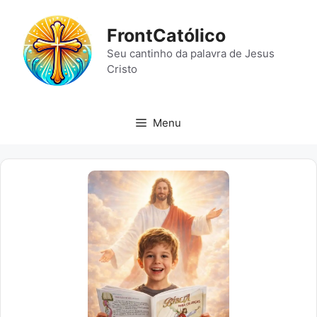
Pular
para
FrontCatólico
o
Seu cantinho da palavra de Jesus
conteúdo
Cristo
Menu