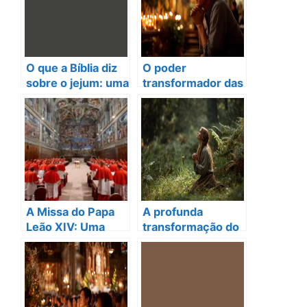
O que a Bíblia diz
O poder
sobre o jejum: uma
transformador das
jornada de
orações dos
transformação
santos católicos
espiritual
em sua jornada de
fé
A Missa do Papa
A profunda
Leão XIV: Uma
transformação do
Jornada de
católico apostólico
Espiritualidade e
romano: uma
Comunhão
jornada de fé e
esperança