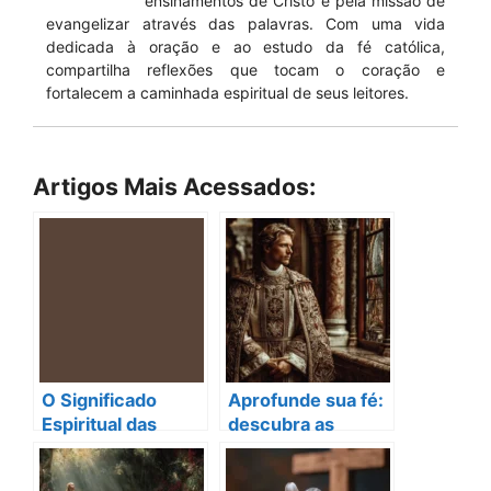
ensinamentos de Cristo e pela missão de
evangelizar através das palavras. Com uma vida
dedicada à oração e ao estudo da fé católica,
compartilha reflexões que tocam o coração e
fortalecem a caminhada espiritual de seus leitores.
Artigos Mais Acessados:
O Significado
Aprofunde sua fé:
Espiritual das
descubra as
Cores nas Vestes
vestes
Sacerdotais
sacerdotais