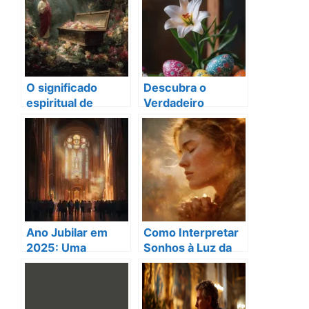
Católicas e Sua
católicas
Importância na
Liturgia
O significado
Descubra o
espiritual de
Verdadeiro
sonhar com
Significado da
caixão: orações e
Páscoa: Uma
reflexões para
Jornada de
uma nova jornada
Renovação!
Ano Jubilar em
Como Interpretar
2025: Uma
Sonhos à Luz da
Jornada de
Fé: Uma Jornada
Transformação
Espiritual de
Espiritual
Oração e Reflexão