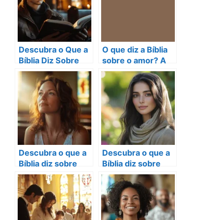
Descubra o Que a
O que diz a Bíblia
Bíblia Diz Sobre
sobre o amor? A
Sonhar e
verdade que
Transforme Sua
transforma vidas.
Vida
Descubra o que a
Descubra o que a
Bíblia diz sobre
Bíblia diz sobre
signos e sua fé
cabelo feminino e
cristã.
sua beleza
espiritual