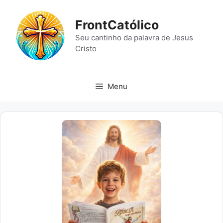
Pular
para
FrontCatólico
o
Seu cantinho da palavra de Jesus
conteúdo
Cristo
Menu