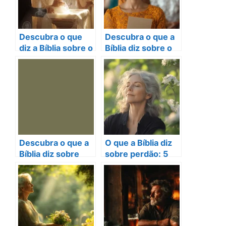
Descubra o que
Descubra o que a
diz a Bíblia sobre o
Bíblia diz sobre o
batismo de bebês
dízimo e sua
e sua importância
importância
Descubra o que a
O que a Bíblia diz
Bíblia diz sobre
sobre perdão: 5
padrinhos de
lições para sua
casamento e sua
vida
importância