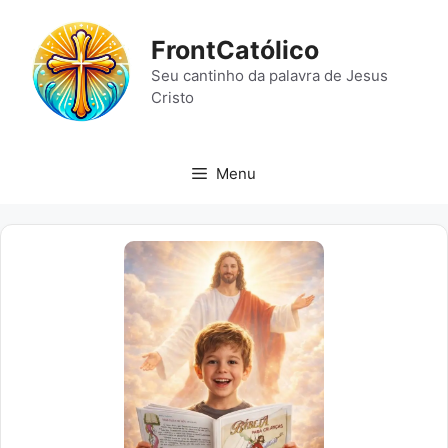
Pular
para
FrontCatólico
o
Seu cantinho da palavra de Jesus
conteúdo
Cristo
Menu