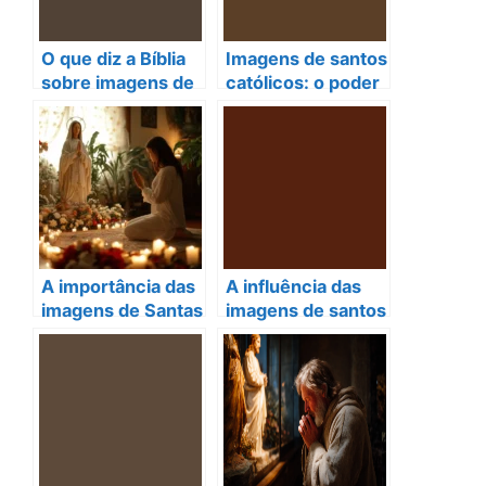
O que diz a Bíblia
Imagens de santos
sobre imagens de
católicos: o poder
santos? Descubra
secreto que
a verdade!
transforma vidas!
A importância das
A influência das
imagens de Santas
imagens de santos
da Igreja Católica
na vida das
pessoas: fé,
tradições e
testemunhos
transformadores