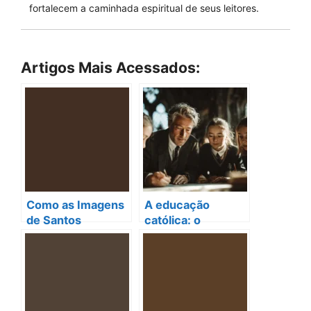
fortalecem a caminhada espiritual de seus leitores.
Artigos Mais Acessados:
Como as Imagens
A educação
de Santos
católica: o
Inspiram Orações
caminho para
e Fortalecem a Fé
formar santos
na Igreja Católica
nesta vida