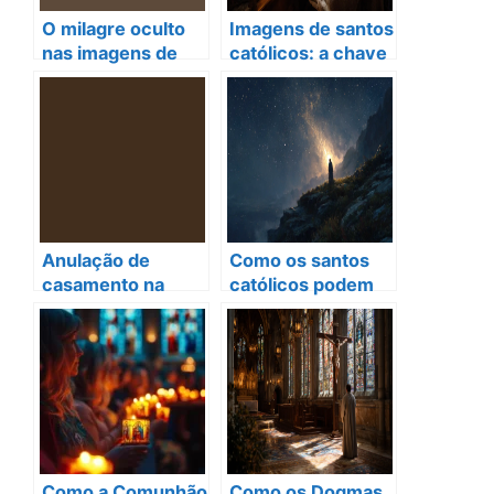
O milagre oculto
Imagens de santos
nas imagens de
católicos: a chave
santos católicos
para orações que
que transforma
transformam
vidas
almas!
Anulação de
Como os santos
casamento na
católicos podem
Igreja Católica: Um
iluminar seu
caminho de
caminho em
esperança.
momentos de
crise espiritual
Como a Comunhão
Como os Dogmas