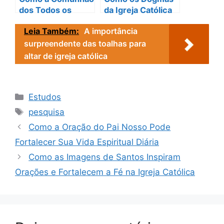
dos Todos os
da Igreja Católica
Santos da Igreja
Revelam o
Leia Também:
A importância
Católica Inspira
Caminho para a
Você
Transformação
surpreendente das toalhas para
Espiritual
altar de igreja católica
Categorias
Estudos
Tags
pesquisa
Como a Oração do Pai Nosso Pode
Fortalecer Sua Vida Espiritual Diária
Como as Imagens de Santos Inspiram
Orações e Fortalecem a Fé na Igreja Católica