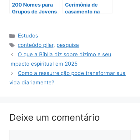
200 Nomes para
Cerimônia de
Grupos de Jovens
casamento na
Cristãos e Dicas
igreja católica:
Valiosas
Dicas para
emocionar!
Categorias
Estudos
Tags
conteúdo pilar
,
pesquisa
O que a Bíblia diz sobre dízimo e seu
impacto espiritual em 2025
Como a ressurreição pode transformar sua
vida diariamente?
Deixe um comentário
Comentário