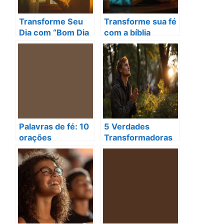
Transforme Seu
Transforme sua fé
Dia com “Bom Dia
com a bíblia
Católico”: Dicas
católica online: 5
Incríveis!
dicas poderosas
Palavras de fé: 10
5 Verdades
orações
Transformadoras
transformadoras
Sobre a Fé Que
para compartilhar
Todo Jovem
e fortalecer sua
Católico Deve
espiritualidade
Conhecer