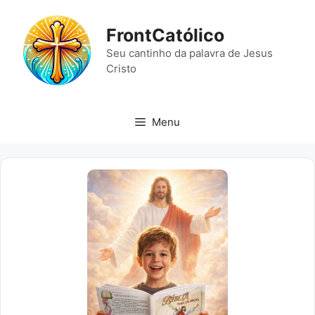
Pular
para
FrontCatólico
o
Seu cantinho da palavra de Jesus
conteúdo
Cristo
Menu