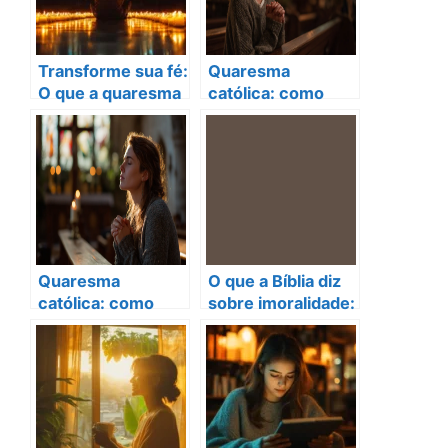
Transforme sua fé:
Quaresma
O que a quaresma
católica: como
católica pode
encontrar paz em
ensinar em 2025
momentos difíceis
Quaresma
O que a Bíblia diz
católica: como
sobre imoralidade:
renovar sua fé e
revelações
encontrar paz
transformadoras!
interior