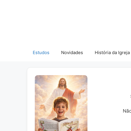
Pular
para
o
conteúdo
Estudos
Novidades
História da Igreja
Não