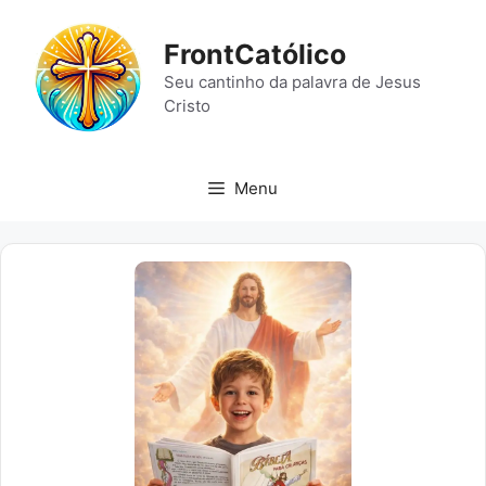
Pular
para
FrontCatólico
o
Seu cantinho da palavra de Jesus
conteúdo
Cristo
Menu