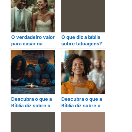
O verdadeiro valor
O que diz a bíblia
para casar na
sobre tatuagens?
Igreja Católica:
Descubra a
descubra aqui!
verdade aqui!
Descubra o que a
Descubra o que a
Bíblia diz sobre o
Bíblia diz sobre o
dízimo e suas
dízimo e sua
bênçãos
importância