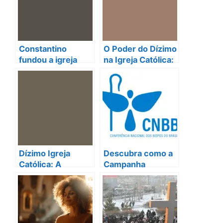
Constantino
O Poder do Dízimo
fundou a igreja
na Igreja Católica:
católica? A
Uma Chave para a
verdade que vai te
Transformação
surpreender!
Espiritual
Dízimo Igreja
Descubra como a
Católica: A
Campanha
Transformação
Fraternidade 2025
Espiritual que
vai transformar
Você Busca
comunidades!