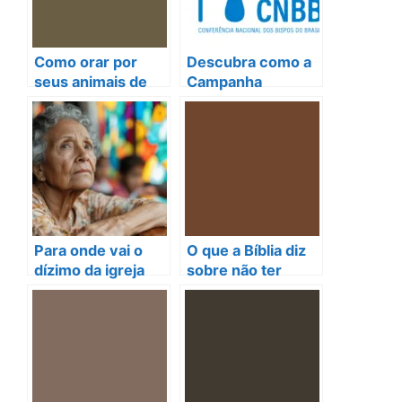
Como orar por
Descubra como a
seus animais de
Campanha
estimação: uma
Fraternidade 2025
conexão espiritual
vai transformar
com a fé cristã
comunidades!
Para onde vai o
O que a Bíblia diz
dízimo da igreja
sobre não ter
católica?
filhos? Reflexões
Descubra aqui!
que transformam