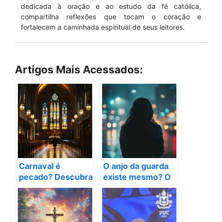
dedicada à oração e ao estudo da fé católica,
compartilha reflexões que tocam o coração e
fortalecem a caminhada espiritual de seus leitores.
Artigos Mais Acessados:
Carnaval é
O anjo da guarda
pecado? Descubra
existe mesmo? O
de Uma Vez Por
que diz a Igreja
Todas!