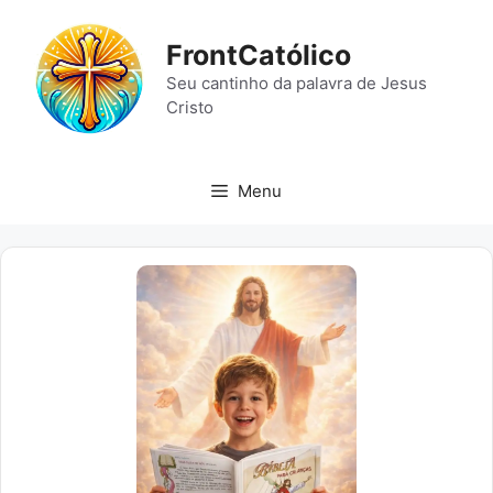
Pular
para
FrontCatólico
o
Seu cantinho da palavra de Jesus
conteúdo
Cristo
Menu