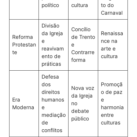
político
cultura
to do
Carnaval
Divisão
Concílio
da Igreja
Renaissa
Reforma
de Trento
e
nce na
Protestan
e
reavivam
arte e
te
Contrarre
ento de
cultura
forma
práticas
Defesa
dos
Promoçã
Nova voz
direitos
o de paz
da Igreja
Era
humanos
e
no
Moderna
e
harmonia
debate
mediação
entre
público
de
culturas
conflitos