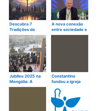
Descubra 7
A nova conexão
Tradições da
entre sociedade e
Semana Santa que
natureza que você
Você Não
precisa conhecer!
Conhecia!
Jubileu 2025 na
Constantino
Mongólia: A
fundou a igreja
celebração que vai
católica? A
te surpreender!
verdade que vai te
surpreender!