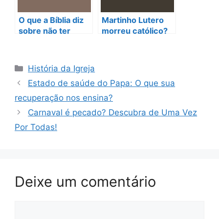
O que a Bíblia diz
Martinho Lutero
sobre não ter
morreu católico?
filhos e o poder da
O que a história
oração
não contou!
Categorias
História da Igreja
Estado de saúde do Papa: O que sua
recuperação nos ensina?
Carnaval é pecado? Descubra de Uma Vez
Por Todas!
Deixe um comentário
Comentário