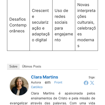
Novas
Crescent
Uso de
interpreta
e
redes
ções
Desafios
seculariz
sociais
culturais,
Contemp
ação e
para
celebraçõ
orâneos
adaptaçã
engajame
es
o digital
nto
moderna
s
Sobre
Últimos Posts
Clara Martins
Siga:
em
Autora
Front
Católico
Clara Martins é apaixonada pelos
ensinamentos de Cristo e pela missão de
evangelizar através das palavras. Com uma vida