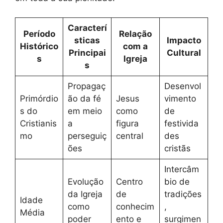
Caracterí
Período
Relação
sticas
Impacto
Histórico
com a
Principai
Cultural
s
Igreja
s
Propagaç
Desenvol
Primórdio
ão da fé
Jesus
vimento
s do
em meio
como
de
Cristianis
a
figura
festivida
mo
perseguiç
central
des
ões
cristãs
Intercâm
Evolução
Centro
bio de
da Igreja
de
tradições
Idade
como
conhecim
,
Média
poder
ento e
surgimen