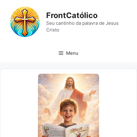
Pular
para
FrontCatólico
o
Seu cantinho da palavra de Jesus
conteúdo
Cristo
Menu