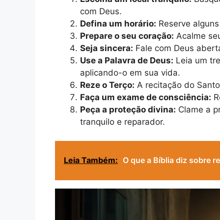
com Deus.
Defina um horário:
Reserve alguns 
Prepare o seu coração:
Acalme seu
Seja sincera:
Fale com Deus aberta
Use a Palavra de Deus:
Leia um tre
aplicando-o em sua vida.
Reze o Terço:
A recitação do Santo
Faça um exame de consciência:
Re
Peça a proteção divina:
Clame a pr
tranquilo e reparador.
Leia Também:
O que a Bíblia diz sobre