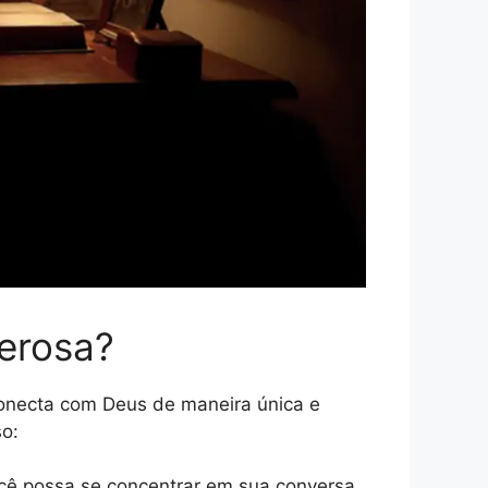
erosa?
conecta com Deus de maneira única e
o:
ocê possa se concentrar em sua conversa