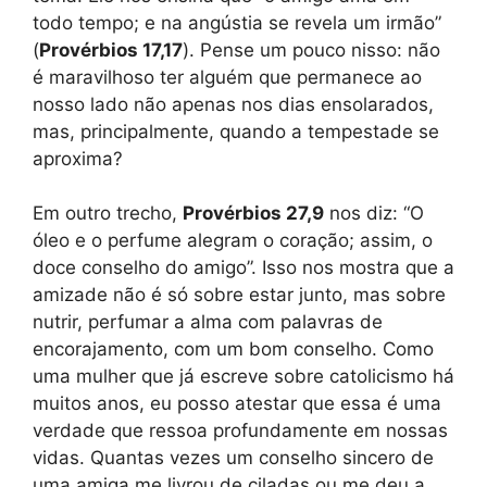
todo tempo; e na angústia se revela um irmão”
(
Provérbios 17,17
). Pense um pouco nisso: não
é maravilhoso ter alguém que permanece ao
nosso lado não apenas nos dias ensolarados,
mas, principalmente, quando a tempestade se
aproxima?
Em outro trecho,
Provérbios 27,9
nos diz: “O
óleo e o perfume alegram o coração; assim, o
doce conselho do amigo”. Isso nos mostra que a
amizade não é só sobre estar junto, mas sobre
nutrir, perfumar a alma com palavras de
encorajamento, com um bom conselho. Como
uma mulher que já escreve sobre catolicismo há
muitos anos, eu posso atestar que essa é uma
verdade que ressoa profundamente em nossas
vidas. Quantas vezes um conselho sincero de
uma amiga me livrou de ciladas ou me deu a