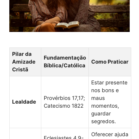
Pilar da
Fundamentação
Amizade
Como Praticar
Bíblica/Católica
Cristã
Estar presente
nos bons e
Provérbios 17,17;
maus
Lealdade
Catecismo 1822
momentos,
guardar
segredos.
Oferecer ajuda
Eclesiastes 4,9-