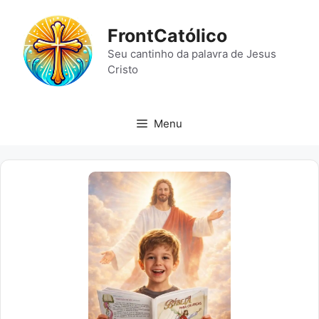
Pular
para
FrontCatólico
o
Seu cantinho da palavra de Jesus
conteúdo
Cristo
Menu