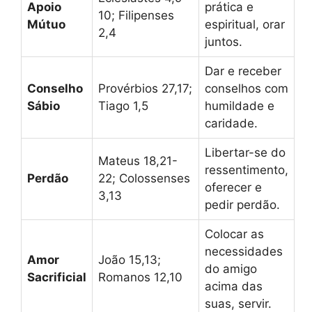
Apoio
prática e
10; Filipenses
Mútuo
espiritual, orar
2,4
juntos.
Dar e receber
Conselho
Provérbios 27,17;
conselhos com
Sábio
Tiago 1,5
humildade e
caridade.
Libertar-se do
Mateus 18,21-
ressentimento,
Perdão
22; Colossenses
oferecer e
3,13
pedir perdão.
Colocar as
necessidades
Amor
João 15,13;
do amigo
Sacrificial
Romanos 12,10
acima das
suas, servir.