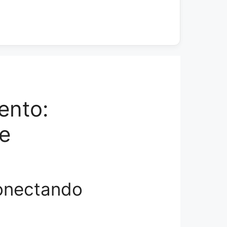
ento:
e
onectando