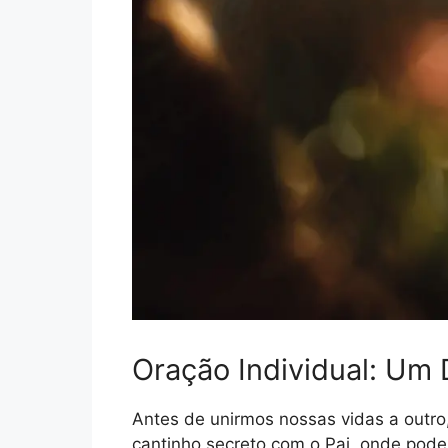
Oração Individual: Um
Antes de unirmos nossas vidas a outro
cantinho secreto com o Pai, onde pod