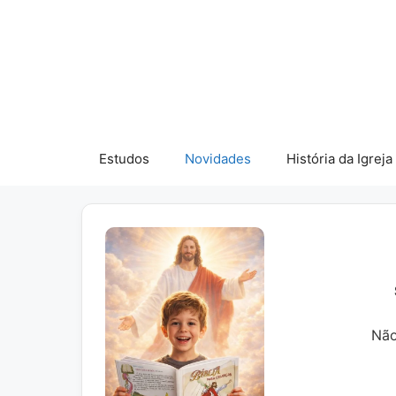
Pular
para
o
conteúdo
Estudos
Novidades
História da Igreja
Não