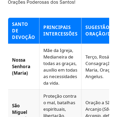
Orações Poderosas dos Santos!
SANTO
PRINCIPAIS
SUGESTÃO DE
DE
INTERCESSÕES
ORAÇÃO/DE
DEVOÇÃO
Mãe da Igreja,
Medianeira de
Terço, Rosário,
Nossa
todas as graças,
Consagração a
Senhora
auxílio em todas
Maria, Oração 
(Maria)
as necessidades
Angelus.
da vida.
Proteção contra
o mal, batalhas
Oração a São M
São
espirituais,
Arcanjo (
São Mi
Miguel
libertação,
Arcanjo, defend