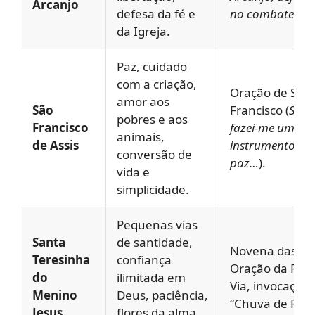
Arcanjo
defesa da fé e
no combate…
).
da Igreja.
Paz, cuidado
com a criação,
Oração de São
amor aos
São
Francisco (
Senh
pobres e aos
Francisco
fazei-me um
animais,
de Assis
instrumento de
conversão de
paz…
).
vida e
simplicidade.
Pequenas vias
Santa
de santidade,
Novena das Ro
Teresinha
confiança
Oração da Peq
do
ilimitada em
Via, invocação 
Menino
Deus, paciência,
“Chuva de Rosa
Jesus
flores da alma,