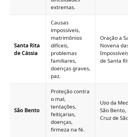
extremas.
Causas
impossíveis,
matrimônios
Oração a Santa
Santa Rita
difíceis,
Novena das Ca
de Cássia
problemas
Impossíveis, R
familiares,
de Santa Rita.
doenças graves,
paz.
Proteção contra
o mal,
Uso da Medalh
tentações,
São Bento
São Bento, Ora
feitiçarias,
Cruz de São Be
doenças,
firmeza na fé.