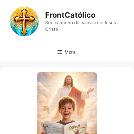
Pular
para
FrontCatólico
o
Seu cantinho da palavra de Jesus
conteúdo
Cristo
Menu