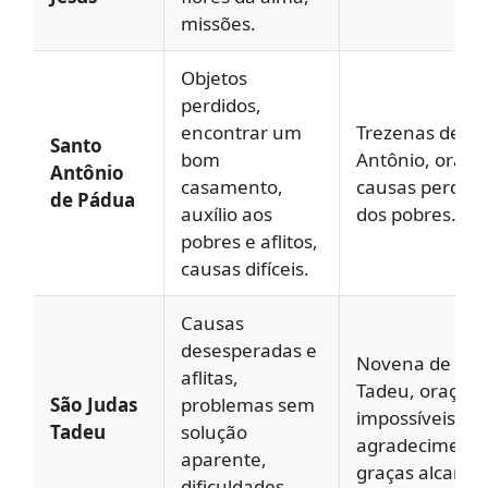
missões.
Objetos
perdidos,
encontrar um
Trezenas de Sa
Santo
bom
Antônio, oraçõ
Antônio
casamento,
causas perdida
de Pádua
auxílio aos
dos pobres.
pobres e aflitos,
causas difíceis.
Causas
desesperadas e
Novena de São
aflitas,
Tadeu, orações
São Judas
problemas sem
impossíveis,
Tadeu
solução
agradecimento
aparente,
graças alcança
dificuldades