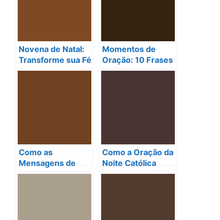
Novena de Natal:
Momentos de
Transforme sua Fé
Oração: 10 Frases
e Prepare seu
Católicas que
Coração!
Transformam Seu
Coração e
Fortalecem Sua Fé
Como as
Como a Oração da
Mensagens de
Noite Católica
Natal Católicas
Transforma Seu
Podem
Coração e Vida
Transformar Seu
Coração e
Reforçar Sua Fé