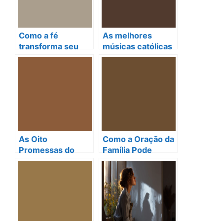
Como a fé
As melhores
transforma seu
músicas católicas
estilo: Vestidos
para tocar seu
que falam ao
coração e alma
coração
As Oito
Como a Oração da
Promessas do
Família Pode
Casamento
Transformar Seu
Católico:
Lar em um
Fortalecendo Seu
Santuário de Amor
Juramento de
e Fé
Amor