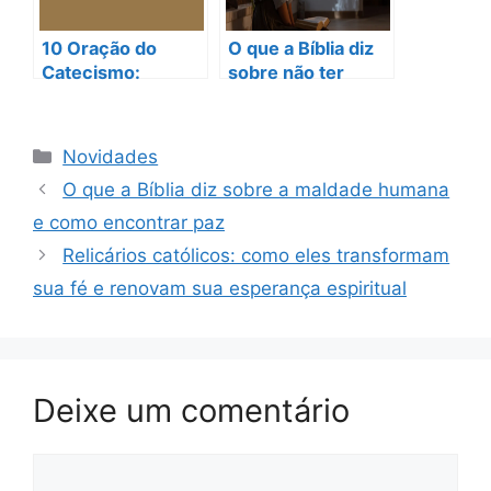
10 Oração do
O que a Bíblia diz
Catecismo:
sobre não ter
Encontre a Força
filhos? Encontre
Espiritual para Sua
esperança e
Jornada de Fé
propósito na fé!
Categorias
Novidades
O que a Bíblia diz sobre a maldade humana
e como encontrar paz
Relicários católicos: como eles transformam
sua fé e renovam sua esperança espiritual
Deixe um comentário
Comentário