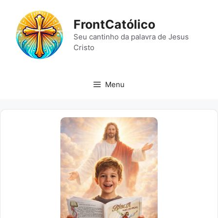
Pular
para
FrontCatólico
o
Seu cantinho da palavra de Jesus
conteúdo
Cristo
Menu