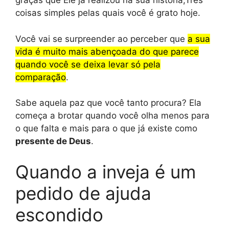
graças que Ele já realizou na sua história;Três
coisas simples pelas quais você é grato hoje.
Você vai se surpreender ao perceber que
a sua
vida é muito mais abençoada do que parece
quando você se deixa levar só pela
comparação
.
Sabe aquela paz que você tanto procura? Ela
começa a brotar quando você olha menos para
o que falta e mais para o que já existe como
presente de Deus
.
Quando a inveja é um
pedido de ajuda
escondido