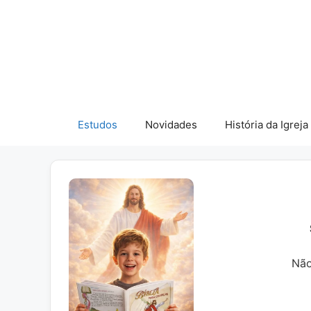
Pular
para
o
conteúdo
Estudos
Novidades
História da Igreja
Não