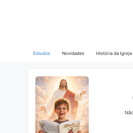
Pular
para
o
conteúdo
Estudos
Novidades
História da Igreja
Não