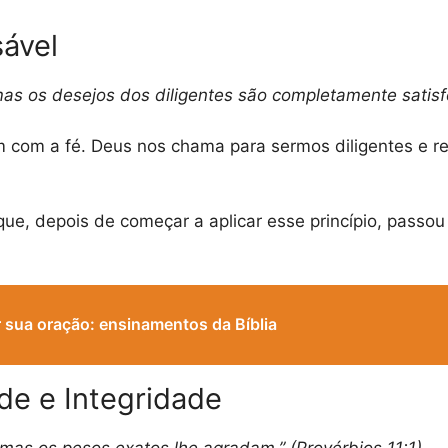
sável
s os desejos dos diligentes são completamente satisfei
 com a fé. Deus nos chama para sermos diligentes e r
que, depois de começar a aplicar esse princípio, passou
 sua oração: ensinamentos da Bíblia
de e Integridade
mas os pesos exatos lhe agradam.” (Provérbios 11:1)