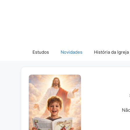
Pular
para
o
conteúdo
Estudos
Novidades
História da Igreja
Não