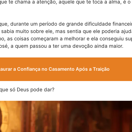
que te chama a atenção, aquele que te toca a alma, é o
que, durante um período de grande dificuldade financei
o sabia muito sobre ele, mas sentia que ele poderia aj
o, as coisas começaram a melhorar e ela conseguiu sup
José, a quem passou a ter uma devoção ainda maior.
aurar a Confiança no Casamento Após a Traição
 que só Deus pode dar?