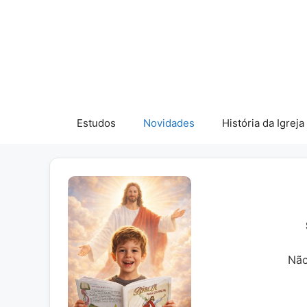
Pular
para
o
conteúdo
Estudos
Novidades
História da Igreja
Não