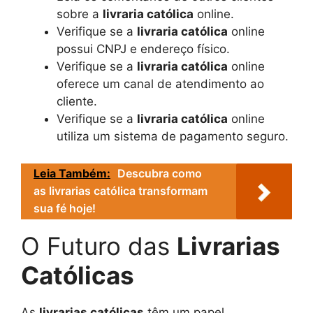
sobre a
livraria católica
online.
Verifique se a
livraria católica
online
possui CNPJ e endereço físico.
Verifique se a
livraria católica
online
oferece um canal de atendimento ao
cliente.
Verifique se a
livraria católica
online
utiliza um sistema de pagamento seguro.
Leia Também:
Descubra como
as livrarias católica transformam
sua fé hoje!
O Futuro das
Livrarias
Católicas
As
livrarias católicas
têm um papel