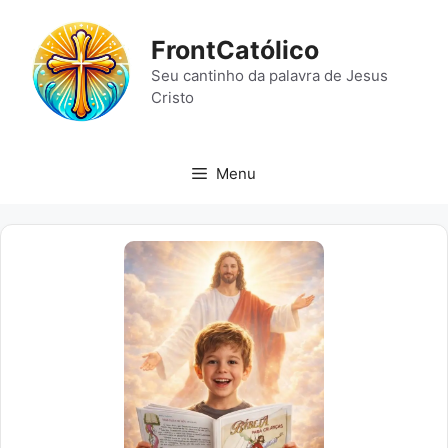
Pular
para
FrontCatólico
o
Seu cantinho da palavra de Jesus
conteúdo
Cristo
Menu