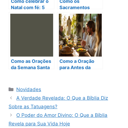
Como celebrar o
Como os
Natal com fé: 5
Sacramentos
orações
Podem
inspiradoras para
Transformar Sua
fortalecer sua
Vida: O Poder da
espiritualidade
Espiritualidade
Diária
Como as Orações
Como a Oração
da Semana Santa
para Antes da
Podem
Refeição Católica
Transformar Sua
Eleva sua
Fé e
Espiritualidade
Categorias
Novidades
Espiritualidade
Diária
A Verdade Revelada: O Que a Bíblia Diz
Sobre as Tatuagens?
O Poder do Amor Divino: O Que a Bíblia
Revela para Sua Vida Hoje