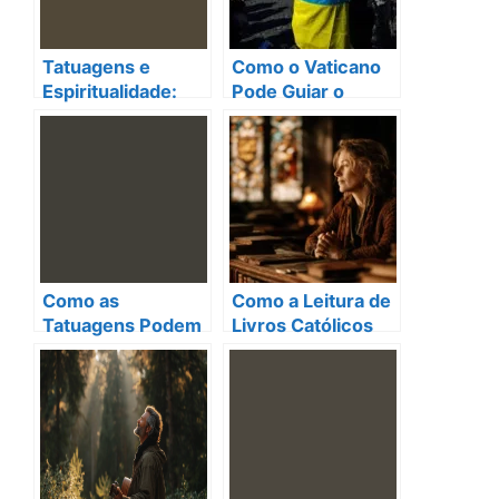
Tatuagens e
Como o Vaticano
Espiritualidade:
Pode Guiar o
Como a Fé Pode
Diálogo e a Paz na
Guiar Suas
Ucrânia?
Escolhas de
Expressão
Corporal
Como as
Como a Leitura de
Tatuagens Podem
Livros Católicos
Refletir a Fé: Um
Pode Aprofundar
Olhar Cristão
Sua Vida de
sobre a Expressão
Oração e
Corporal
Espiritualidade