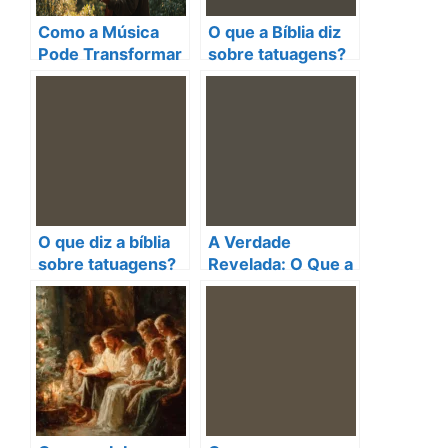
Como a Música
O que a Bíblia diz
Pode Transformar
sobre tatuagens?
Sua Espiritualidade
Descubra a
segundo a Bíblia
verdade!
O que diz a bíblia
A Verdade
sobre tatuagens?
Revelada: O Que a
Descubra a
Bíblia Diz Sobre as
verdade aqui!
Tatuagens?