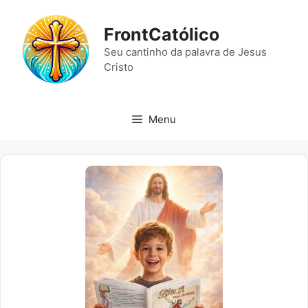
Pular
para
FrontCatólico
o
Seu cantinho da palavra de Jesus
conteúdo
Cristo
Menu