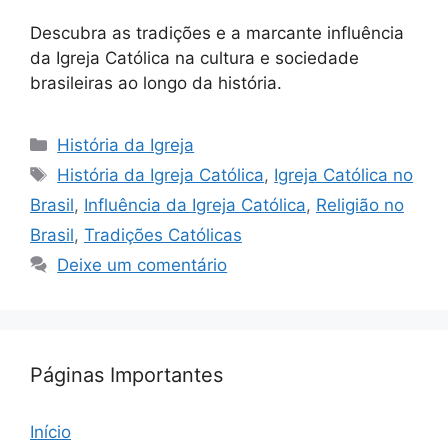
Descubra as tradições e a marcante influência
da Igreja Católica na cultura e sociedade
brasileiras ao longo da história.
Categorias
História da Igreja
Tags
História da Igreja Católica
,
Igreja Católica no
Brasil
,
Influência da Igreja Católica
,
Religião no
Brasil
,
Tradições Católicas
Deixe um comentário
Páginas Importantes
Início