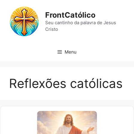
Pular
para
FrontCatólico
o
Seu cantinho da palavra de Jesus
conteúdo
Cristo
Menu
Reflexões católicas