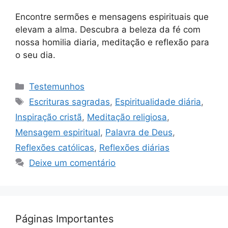
Encontre sermões e mensagens espirituais que
elevam a alma. Descubra a beleza da fé com
nossa homilia diaria, meditação e reflexão para
o seu dia.
Categorias
Testemunhos
Tags
Escrituras sagradas
,
Espiritualidade diária
,
Inspiração cristã
,
Meditação religiosa
,
Mensagem espiritual
,
Palavra de Deus
,
Reflexões católicas
,
Reflexões diárias
Deixe um comentário
Páginas Importantes