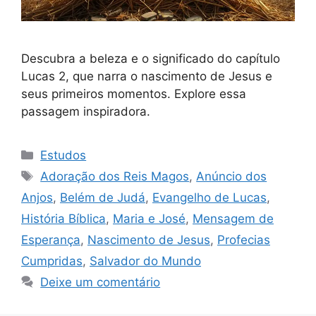
Descubra a beleza e o significado do capítulo
Lucas 2, que narra o nascimento de Jesus e
seus primeiros momentos. Explore essa
passagem inspiradora.
Categorias
Estudos
Tags
Adoração dos Reis Magos
,
Anúncio dos
Anjos
,
Belém de Judá
,
Evangelho de Lucas
,
História Bíblica
,
Maria e José
,
Mensagem de
Esperança
,
Nascimento de Jesus
,
Profecias
Cumpridas
,
Salvador do Mundo
Deixe um comentário