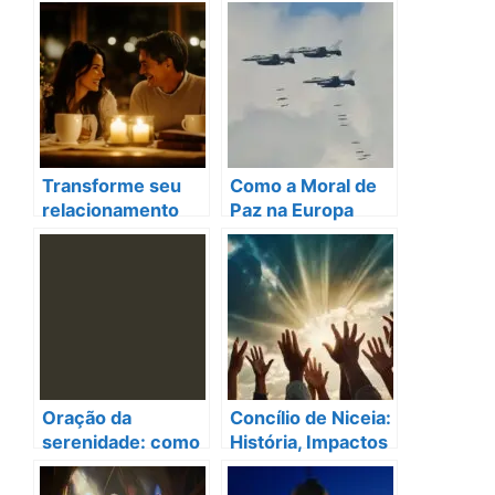
traição e como
relacionamento
superar dor
após uma traição?
Transforme seu
Como a Moral de
relacionamento
Paz na Europa
com 5 temas para
Supera Novos
encontro de casal
Desafios em
católico
2025?
Oração da
Concílio de Niceia:
serenidade: como
História, Impactos
encontrar paz
e Desafios
interior antes de