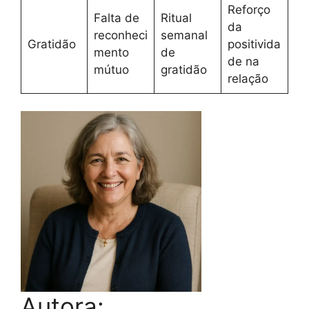
Reforço
Falta de
Ritual
da
reconheci
semanal
Gratidão
positivida
mento
de
de na
mútuo
gratidão
relação
Autora: