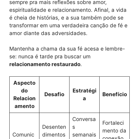
sempre pra mais reflexões sobre amor,
espiritualidade e relacionamento. Afinal, a vida
é cheia de histórias, e a sua também pode se
transformar em uma verdadeira canção de fé e
amor diante das adversidades.
Mantenha a chama da sua fé acesa e lembre-
se: nunca é tarde pra buscar um
relacionamento restaurado
.
Aspecto
do
Estratégi
Desafio
Benefício
Relacion
a
amento
Conversa
Fortaleci
Desenten
s
mento da
Comunic
dimentos
semanais
conexão