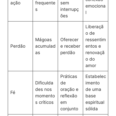
ação
frequente
sem
emociona
s
interrupç
l
ões
Liberaçã
o de
Mágoas
Oferecer
ressentim
Perdão
acumulad
e receber
entos e
as
perdão
renovaçã
o do
amor
Práticas
Estabelec
Dificulda
de
imento
des nos
oração e
de uma
Fé
momento
reflexão
base
s críticos
em
espiritual
conjunto
sólida