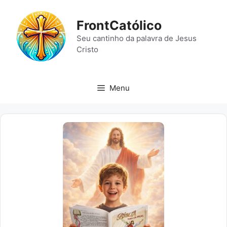
Pular
para
FrontCatólico
o
Seu cantinho da palavra de Jesus
conteúdo
Cristo
Menu