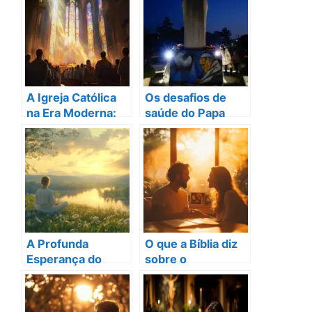
grandes desafios
A Igreja Católica
Os desafios de
na Era Moderna:
saúde do Papa
História, Desafios
Francisco que
e Esperança
surpreendem a
todos
A Profunda
O que a Bíblia diz
Esperança do
sobre o
Salmo Católico 23
casamento:
para Seus
princípios e
Desafios
desafios atuais