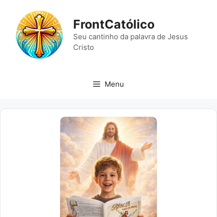
Pular
para
FrontCatólico
o
Seu cantinho da palavra de Jesus
conteúdo
Cristo
Menu