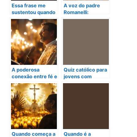
Essa frase me
A voz do padre
sustentou quando
Romanelli:
tudo desmoronou
esperança em
meio aos
bombardeios em
Gaza
A poderosa
Quiz católico para
conexão entre fé e
jovens com
música dos padre
respostas: Você
cantores
está pronto para a
verdade?
Quando começa a
Quando é a