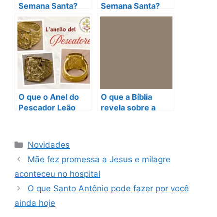
Semana Santa?
Semana Santa?
Descubra suas
Descubra seu
datas e tradições!
significado e
tradições.
O que o Anel do
O que a Bíblia
Pescador Leão
revela sobre a
XIV Revela sobre a
confiança no
Fé?
futuro e na fé
Categorias
Novidades
Mãe fez promessa a Jesus e milagre
aconteceu no hospital
O que Santo Antônio pode fazer por você
ainda hoje