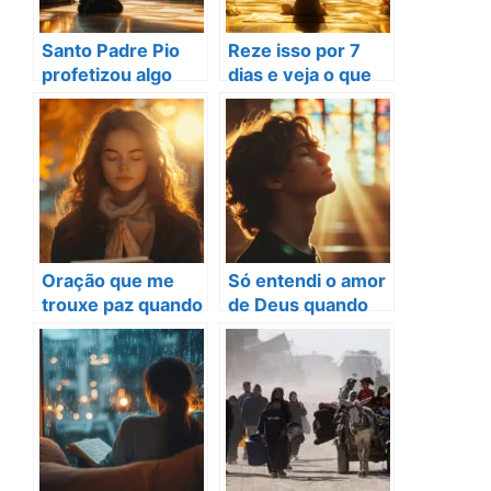
Santo Padre Pio
Reze isso por 7
profetizou algo
dias e veja o que
que só agora se
acontece em sua
revela
vida
Oração que me
Só entendi o amor
trouxe paz quando
de Deus quando
achei que era o fim
senti dor