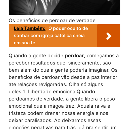
Os benefícios de perdoar de verdade
Leia Também:
O poder oculto de
sonhar com igreja católica cheia
em sua fé
Quando a gente decide
perdoar
, começamos a
perceber resultados que, sinceramente, são
bem além do que a gente poderia imaginar. Os
benefícios de perdoar vão desde a paz interior
até relações revigoradas. Olha só alguns
deles:1. Liberdade emocionalQuando
perdoamos de verdade, a gente libera o peso
emocional que a mágoa traz. Aquela raiva e
tristeza podem drenar nossa energia e nos
deixar paralisados. Ao deixarmos essas
emoções negativas para trás, dá pra sentir um