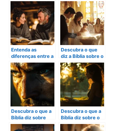
traição no
Entenda o
casamento e
verdadeiro
como curar
significado
Entenda as
Descubra o que
diferenças entre a
diz a Bíblia sobre o
Bíblia Católica e
batismo de bebês
Evangélica hoje!
e sua importância
Descubra o que a
Descubra o que a
Bíblia diz sobre
Bíblia diz sobre o
arrepios e o
divórcio e a
arrependimento
misericórdia de