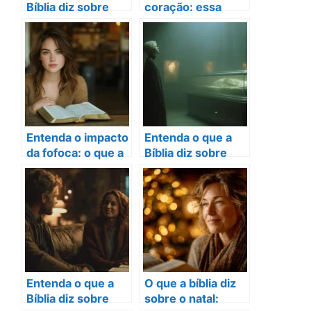
Bíblia diz sobre
coração: essa
cremação e sua
prática tem
importância!
transformado
vidas
Entenda o impacto
Entenda o que a
da fofoca: o que a
Bíblia diz sobre
Bíblia diz sobre
sonhar com caixão
fofoca
fechado
Entenda o que a
O que a bíblia diz
Bíblia diz sobre
sobre o natal: