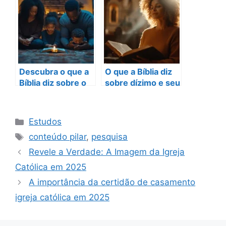
Deus
Descubra o que a
O que a Bíblia diz
Bíblia diz sobre o
sobre dízimo e seu
dízimo e suas
impacto espiritual
bênçãos
em 2025
Categorias
Estudos
Tags
conteúdo pilar
,
pesquisa
Revele a Verdade: A Imagem da Igreja
Católica em 2025
A importância da certidão de casamento
igreja católica em 2025