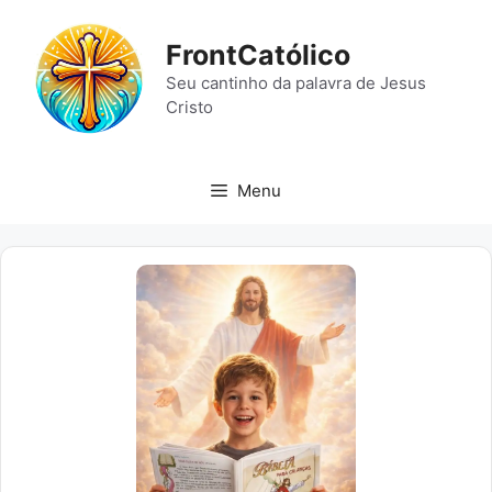
Pular
para
FrontCatólico
o
Seu cantinho da palavra de Jesus
conteúdo
Cristo
Menu