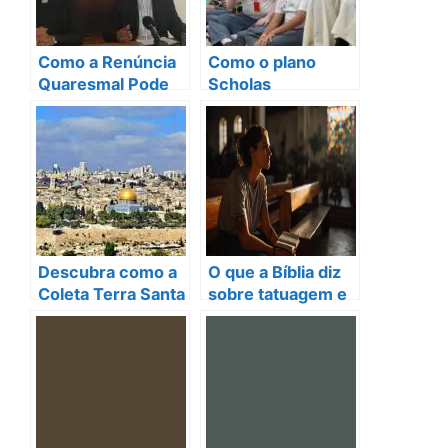
Como a Renúncia
Como o plano
Quaresmal Pode
Scholas
Transformar
Occurrentes pode
Comunidades em
transformar sua
2025?
comunidade?
Descubra como a
O que a Bíblia diz
Coleta Terra Santa
sobre tatuagem e
2025 pode
como isso pode te
transformar vidas!
transformar