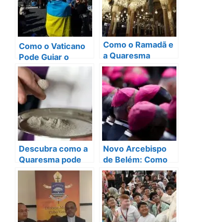
Como o Ramadã e
Como o Vaticano
a Quaresma
Pode Guiar o
Transformam
Diálogo e a Paz na
Nossas Vidas em
Ucrânia?
2025?
Descubra como a
Novo Arcebispo
Quaresma pode
de Belém: Como
transformar sua
ele pode
vida em 40 dias!
transformar a
Igreja?