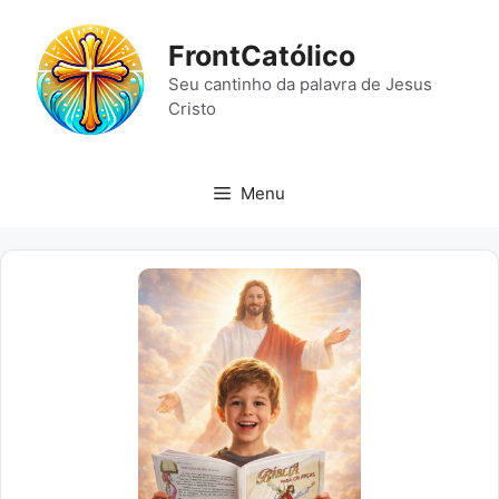
Pular
para
FrontCatólico
o
Seu cantinho da palavra de Jesus
conteúdo
Cristo
Menu