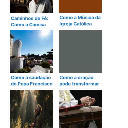
Como a Música da
Caminhos de Fé:
Igreja Católica
Como a Camisa
Transforma
Católica Masculina
Nossas Orações
Transforma
em Experiências
Corpos e Almas
Espirituais
Profundas
Como a saudação
Como a oração
do Papa Francisco
pode transformar
transforma vidas
sua vida financeira
em 2025?
segundo a Bíblia