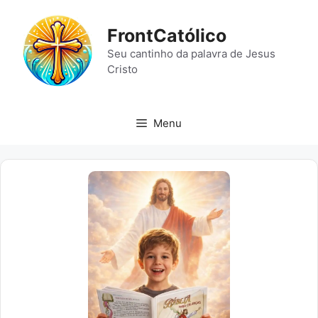
Pular
para
FrontCatólico
o
Seu cantinho da palavra de Jesus
conteúdo
Cristo
Menu