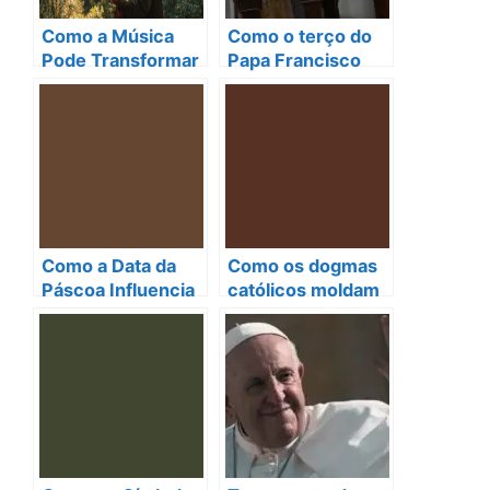
Como a Música
Como o terço do
Pode Transformar
Papa Francisco
Sua Espiritualidade
pode transformar
segundo a Bíblia
sua fé?
Como a Data da
Como os dogmas
Páscoa Influencia
católicos moldam
Nossas Tradições
nossas orações e
e Oração na
fortalecem a
Comunidade
espiritualidade
Cristã
diária