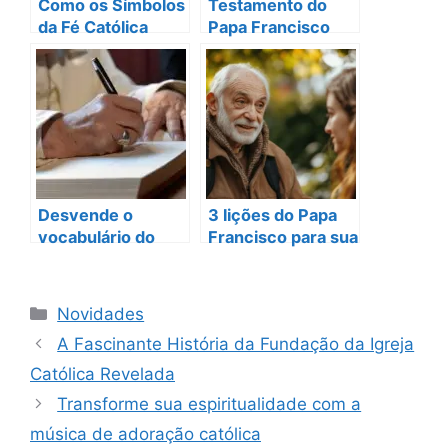
Como os Símbolos
Testamento do
da Fé Católica
Papa Francisco
Influenciam
revela um último
Nossas Preces
pedido incrível!
Desvende o
3 lições do Papa
vocabulário do
Francisco para sua
Papa Francisco
vida de fé
Categorias
Novidades
A Fascinante História da Fundação da Igreja
Católica Revelada
Transforme sua espiritualidade com a
música de adoração católica