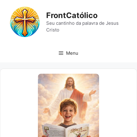
Pular
para
FrontCatólico
o
Seu cantinho da palavra de Jesus
conteúdo
Cristo
Menu