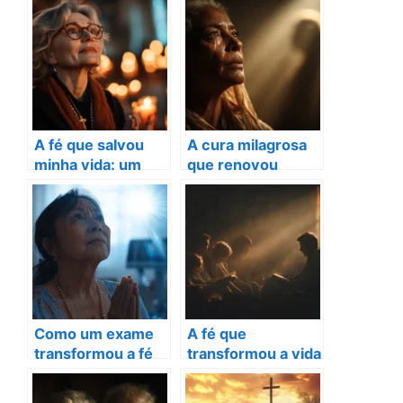
A fé que salvou
A cura milagrosa
minha vida: um
que renovou
testemunho
minha fé em Deus
emocionante de
cura
Como um exame
A fé que
transformou a fé
transformou a vida
de Ana em um
de uma família em
milagre de vida
silêncio