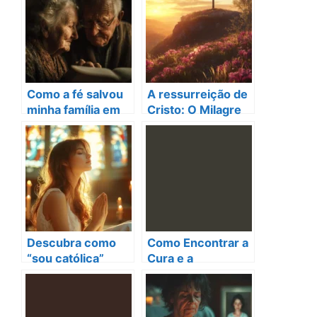
Como a fé salvou
A ressurreição de
minha família em
Cristo: O Milagre
meio à
que Transformou
tempestade da
o Mundo!
vida
Descubra como
Como Encontrar a
“sou católica”
Cura e a
transforma a
Esperança Após o
minha vida diária
Divórcio:
Reflexões e