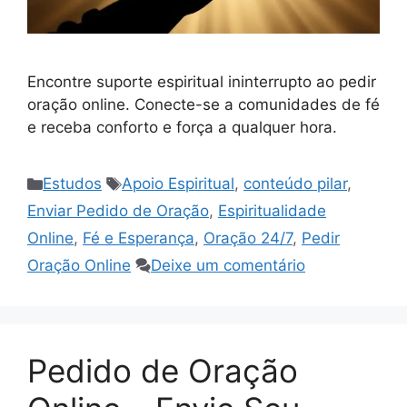
Encontre suporte espiritual ininterrupto ao pedir
oração online. Conecte-se a comunidades de fé
e receba conforto e força a qualquer hora.
Categorias
Tags
Estudos
Apoio Espiritual
,
conteúdo pilar
,
Enviar Pedido de Oração
,
Espiritualidade
Online
,
Fé e Esperança
,
Oração 24/7
,
Pedir
Oração Online
Deixe um comentário
Pedido de Oração