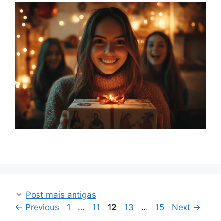
Post mais antigas
Page
Page
Page
Page
Page
←
Previous
1
…
11
12
13
…
15
Next
→